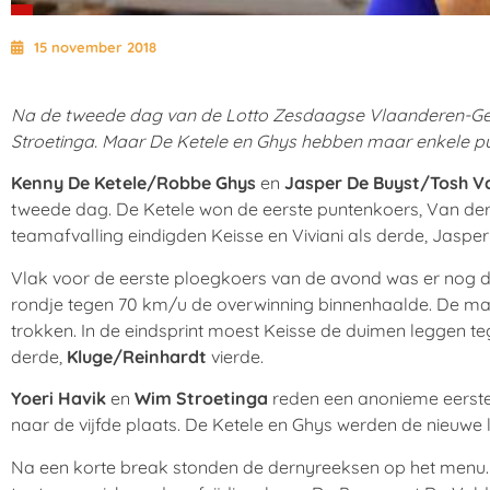
15 november 2018
Na de tweede dag van de Lotto Zesdaagse Vlaanderen-Gen
Stroetinga. Maar De Ketele en Ghys hebben maar enkele punt
Kenny De Ketele/Robbe Ghys
en
Jasper De Buyst/Tosh V
tweede dag. De Ketele won de eerste puntenkoers, Van der
teamafvalling eindigden Keisse en Viviani als derde, Jasp
Vlak voor de eerste ploegkoers van de avond was er nog de
rondje tegen 70 km/u de overwinning binnenhaalde. De madi
trokken. In de eindsprint moest Keisse de duimen leggen t
derde,
Kluge/Reinhardt
vierde.
Yoeri Havik
en
Wim Stroetinga
reden een anonieme eerste
naar de vijfde plaats. De Ketele en Ghys werden de nieuwe l
Na een korte break stonden de dernyreeksen op het menu. 