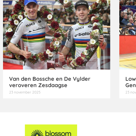
Van den Bossche en De Vylder
Low
veroveren Zesdaagse
Gen
23 november 2025
23 no