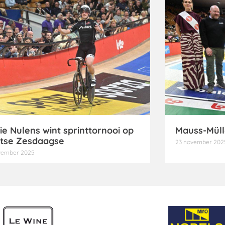
ie Nulens wint sprinttornooi op
Mauss-Müll
tse Zesdaagse
23 november 202
vember 2025