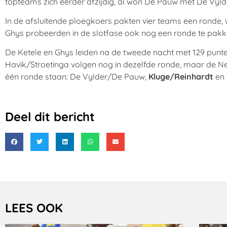
topteams zich eerder afzijdig, al won De Pauw met De Vylde
In de afsluitende ploegkoers pakten vier teams een ronde
Ghys probeerden in de slotfase ook nog een ronde te pakke
De Ketele en Ghys leiden na de tweede nacht met 129 punte
Havik/Stroetinga volgen nog in dezelfde ronde, maar de Ned
één ronde staan: De Vylder/De Pauw,
Kluge/Reinhardt
en
Deel dit bericht
LEES OOK