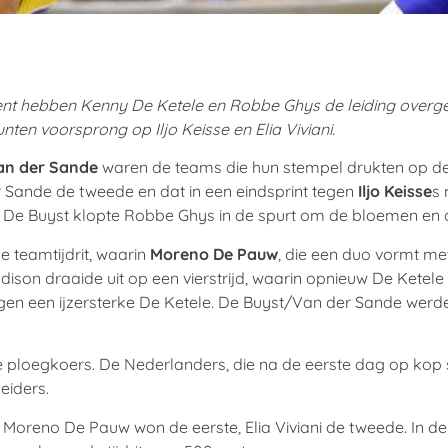
t hebben Kenny De Ketele en Robbe Ghys de leiding overg
en voorsprong op Iljo Keisse en Elia Viviani.
an der Sande
waren de teams die hun stempel drukten op d
 Sande de tweede en dat in een eindsprint tegen
Iljo Keisse
s
er De Buyst klopte Robbe Ghys in de spurt om de bloemen en 
 teamtijdrit, waarin
Moreno De Pauw
, die een duo vormt m
son draaide uit op een vierstrijd, waarin opnieuw De Ketele
egen een ijzersterke De Ketele. De Buyst/Van der Sande werd
 ploegkoers. De Nederlanders, die na de eerste dag op kop 
eiders.
Moreno De Pauw won de eerste, Elia Viviani de tweede. In 