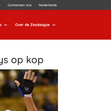
s
Contacteer ons
Nederlands
a
Over de Zesdaagse
ys op kop