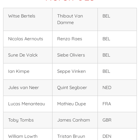
Witse Bertels
Thibaut Van
BEL
Damme
Nicolas Aernouts
Renzo Raes
BEL
Sune De Valck
Siebe Oliviers
BEL
Ian Kimpe
Seppe Vinken
BEL
Jules van Neer
Quint Segboer
NED
Lucas Menanteau
Mathieu Dupe
FRA
Toby Tombs
James Canham
GBR
William Lowth
Tristan Bruun
DEN