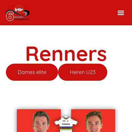
Renners
Dames elite
Heren U23