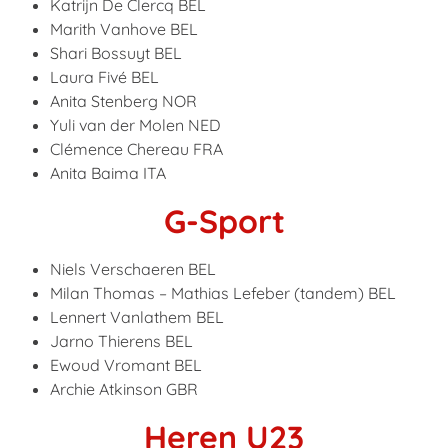
Katrijn De Clercq
BEL
Marith Vanhove
BEL
Shari Bossuyt
BEL
Laura Fivé
BEL
Anita Stenberg
N
OR
Yuli van der Molen
NED
Clémence Chereau FRA
Anita Baima ITA
G-Sport
Niels Verschaeren BEL
Milan Thomas – Mathias Lefeber (tandem) BEL
Lennert Vanlathem BEL
Jarno Thierens BEL
Ewoud Vromant BEL
Archie Atkinson GBR
Heren U23