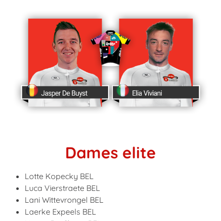
Dames elite
Lotte Kopecky
BEL
Luca Vierstraete
BEL
Lani Wittevrongel
BEL
Laerke Expeels
B
EL