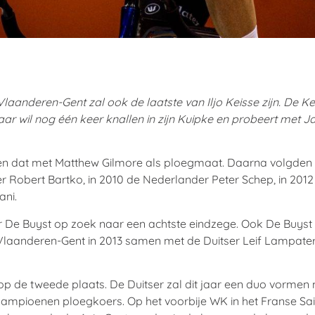
anderen-Gent zal ook de laatste van Iljo Keisse zijn. De Keiz
aar wil nog één keer knallen in zijn Kuipke en probeert met Ja
e en dat met Matthew Gilmore als ploegmaat. Daarna volgden
 Robert Bartko, in 2010 de Nederlander Peter Schep, in 2012 
ani.
 De Buyst op zoek naar een achtste eindzege. Ook De Buyst 
anderen-Gent in 2013 samen met de Duitser Leif Lampater e
p de tweede plaats. De Duitser zal dit jaar een duo vormen
kampioenen ploegkoers. Op het voorbije WK in het Franse Sai