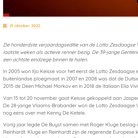
21 oktober 2022
De honderdste verjaardagseditie van de Lotto Zesdaagse Vla
laatste weken als actieve renner bezig. De 39-jarige Genten
een achtste eindzege binnen te halen.
In 2005 won Iljo Keisse voor het eerst de Lotto Zesdaags
buitenlandse ploegmaat: in 2007 en 2008 was dat de Duitser
2015 de Deen Michael Morkov en in 2018 de Italiaan Elia Vivi
Van 15 tot 20 november gaat Keisse gekoppeld aan Jasper
De 28-jarige Vlaams-Brabander won de Lotto Zesdaagse Vla
nog eens over met Kenny De Ketele.
Vorig jaar legde De Buyst samen met Roger Kluge beslag o
Reinhardt. Kluge en Reinhardt zijn de regerende Europese 