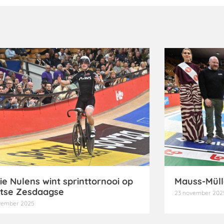
ie Nulens wint sprinttornooi op
Mauss-Müll
tse Zesdaagse
23 november 202
vember 2025