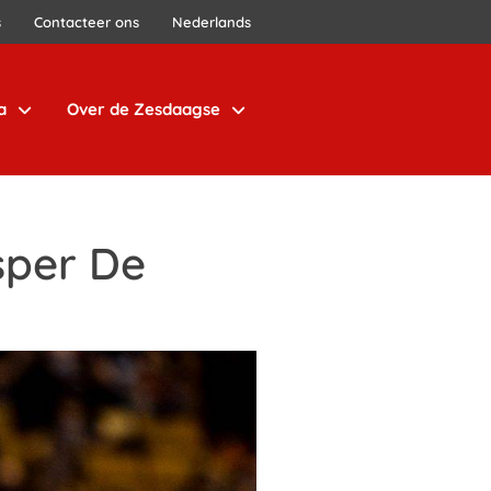
s
Contacteer ons
Nederlands
a
Over de Zesdaagse
sper De