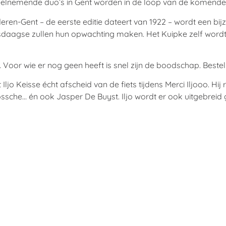
deelnemende duo’s in Gent worden in de loop van de komen
-Gent – de eerste editie dateert van 1922 – wordt een bijzon
esdaagse zullen hun opwachting maken. Het Kuipke zelf wordt 
p. Voor wie er nog geen heeft is snel zijn de boodschap
.
Bestel
 Keisse écht afscheid van de fiets tijdens Merci Iljooo. Hij 
sche… én ook Jasper De Buyst. Iljo wordt er ook uitgebreid 