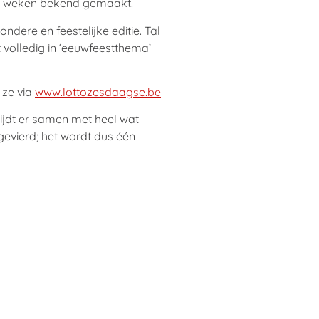
de weken bekend gemaakt.
dere en feestelijke editie. Tal
volledig in ‘eeuwfeestthema’
 ze via
www.lottozesdaagse.be
rijdt er samen met heel wat
gevierd; het wordt dus één