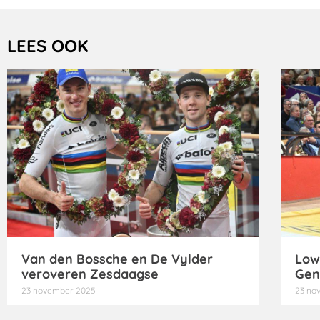
LEES OOK
Van den Bossche en De Vylder
Low
veroveren Zesdaagse
Gen
23 november 2025
23 no