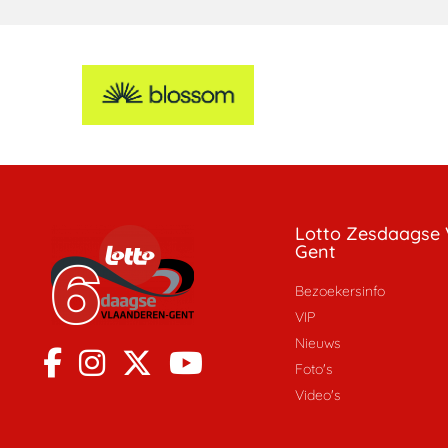
Lotto Zesdaagse 
Gent
Bezoekersinfo
VIP
Nieuws
Foto's
Video's