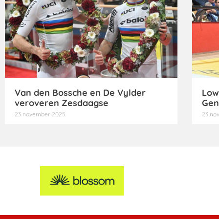
Van den Bossche en De Vylder
Low
veroveren Zesdaagse
Gen
23 november 2025
23 no