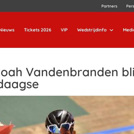
Partners
Per
Nieuws
Tickets 2026
VIP
Wedstrijdinfo
Medi
 Noah Vandenbranden bl
sdaagse