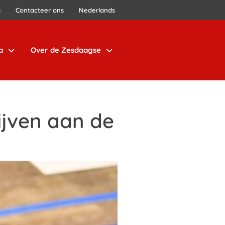
s
Contacteer ons
Nederlands
a
Over de Zesdaagse
ijven aan de