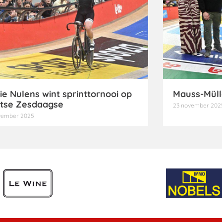
ie Nulens wint sprinttornooi op
Mauss-Müll
tse Zesdaagse
23 november 202
vember 2025