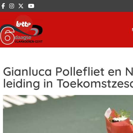
Gianluca Pollefliet en
leiding in Toekomstze