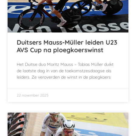
Duitsers Mauss-Müller leiden U23
AVS Cup na ploegkoerswinst
Het Duitse duo Moritz Mauss – Tobias Müller duikt
de laatste dag in van de toekomstzesdaagse als
leiders. Ze veroverden de winst in de ploegkoers
22 november 2025