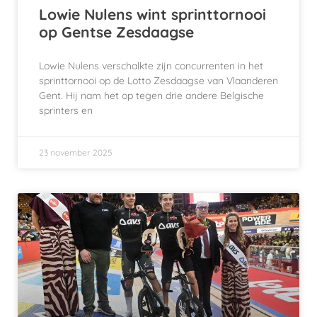
Lowie Nulens wint sprinttornooi
op Gentse Zesdaagse
Lowie Nulens verschalkte zijn concurrenten in het
sprinttornooi op de Lotto Zesdaagse van Vlaanderen
Gent. Hij nam het op tegen drie andere Belgische
sprinters en
23 november 2025