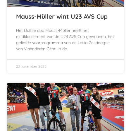
Mauss-Müller wint U23 AVS Cup
Het Duitse duo Mauss-Müller heeft het
eindklassement van de U23 AVS Cup gewonnen, het
geliefde voorprogramma van de Lotto Zesdaagse
van Vlaanderen Gent. In de
23 november 2025