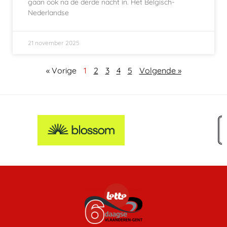
gaan ook na de derde nacht in. Het Belgisch-
Nederlandse
21 november 2025
« Vorige
1
2
3
4
5
Volgende »