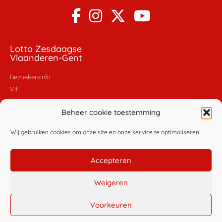
Lotto Zesdaagse
Vlaanderen-Gent
Bezoekersinfo
VIP
Nieuws
Beheer cookie toestemming
Foto's
Video's
Wij gebruiken cookies om onze site en onze service te optimaliseren.
Policy
Accepteren
Algemene voorwaarden
Privacybeleid
Weigeren
Cookiebeleid
Voorkeuren
© Copyright Golazo Sports NV