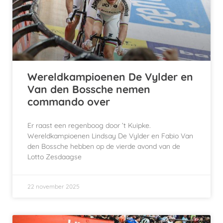
Wereldkampioenen De Vylder en
Van den Bossche nemen
commando over
Er raast een regenboog door ’t Kuipke.
Wereldkampioenen Lindsay De Vylder en Fabio Van
den Bossche hebben op de vierde avond van de
Lotto Zesdaagse
22 november 2025